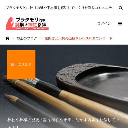
SEARCH
ブラタモリ的に神社の謎や不思議を解明していく神社巡りコミュニティ
ログイン
博士のブログ
猿田彦と天狗の謎解きE-BOOKダウンロード
ホーム
博士のブログ
神社や神様の歴史の話を現在や未来に活かす内容を配信してい
きます。