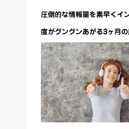
圧倒的な情報量を素早くイ
度がグングンあがる3ヶ月