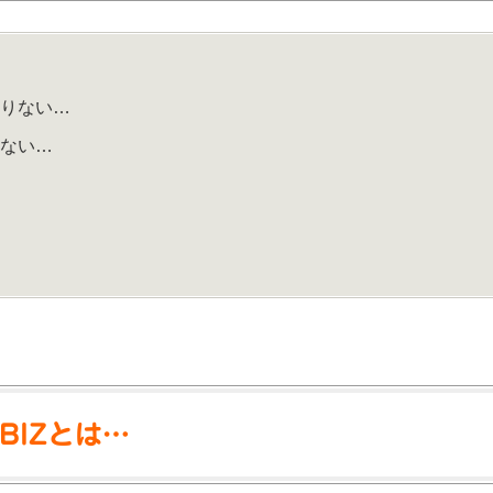
足りない…
れない…
BIZとは…