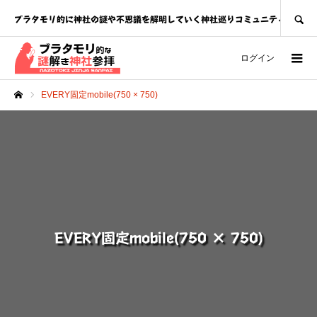
SEARCH
ブラタモリ的に神社の謎や不思議を解明していく神社巡りコミュニティ
ログイン
EVERY固定mobile(750 × 750)
ホーム
EVERY固定mobile(750 × 750)