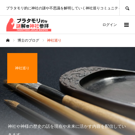
SEARCH
ブラタモリ的に神社の謎や不思議を解明していく神社巡りコミュニティ
ログイン
博士のブログ
神社巡り
ホーム
神社巡り
神社や神様の歴史の話を現在や未来に活かす内容を配信してい
きます。