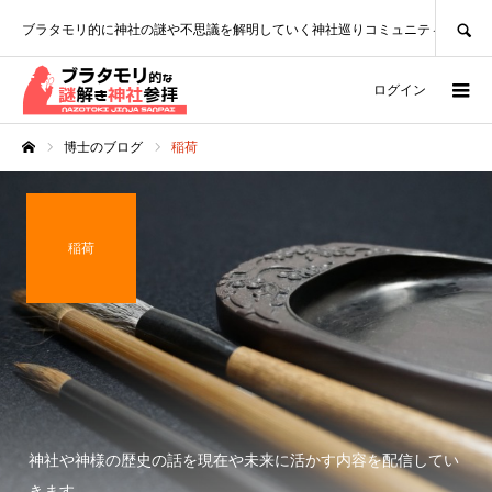
SEARCH
ブラタモリ的に神社の謎や不思議を解明していく神社巡りコミュニティ
ログイン
博士のブログ
稲荷
ホーム
稲荷
神社や神様の歴史の話を現在や未来に活かす内容を配信してい
きます。