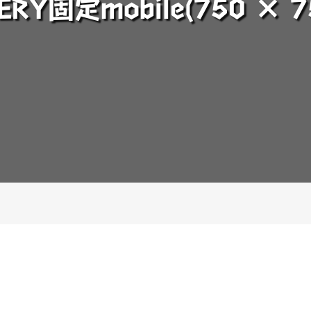
ERY固定mobile(750 × 7