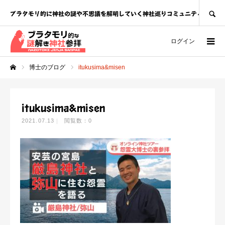
SEARCH
ブラタモリ的に神社の謎や不思議を解明していく神社巡りコミュニティ
ログイン
博士のブログ
itukusima&misen
ホーム
itukusima&misen
2021.07.13
閲覧数：0