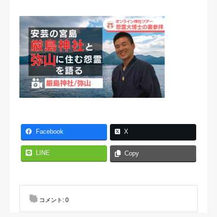
Facebook
X
LINE
Copy
コメント:
0