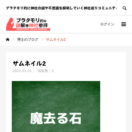
SEARCH
ブラタモリ的に神社の謎や不思議を解明していく神社巡りコミュニティ
ログイン
博士のブログ
サムネイル2
ホーム
サムネイル2
2023.01.01
閲覧数：0