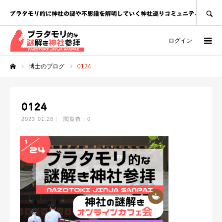
SEARCH
ブラタモリ的に神社の謎や不思議を解明していく神社巡りコミュニティ
ログイン
博士のブログ
0124
ホーム
0124
2023.01.28
閲覧数：0