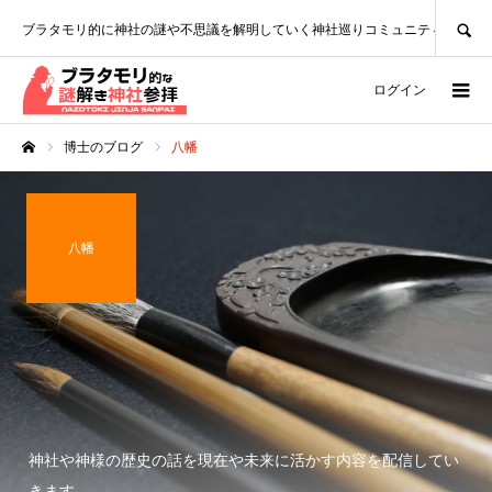
SEARCH
ブラタモリ的に神社の謎や不思議を解明していく神社巡りコミュニティ
ログイン
博士のブログ
八幡
ホーム
八幡
神社や神様の歴史の話を現在や未来に活かす内容を配信してい
きます。