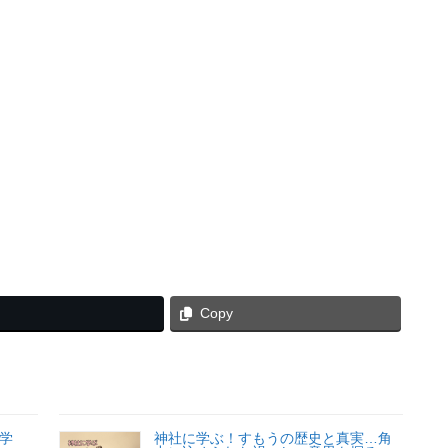
Copy
学
神社に学ぶ！すもうの歴史と真実…角