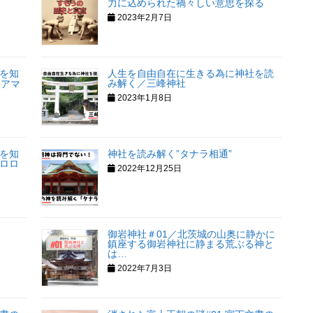
力に込められた禍々しい意思を探る
2023年2月7日
を知
人生を自由自在に生きる為に神社を読
み解く／三峰神社
アマ
2023年1月8日
を知
神社を読み解く”タナラ相通”
ロロ
2022年12月25日
御岩神社＃01／北茨城の山奥に静かに
鎮座する御岩神社に静まる荒ぶる神と
は…
2022年7月3日