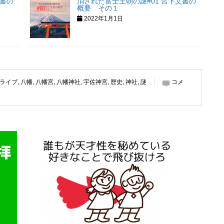
文書の
消された富士王朝の謎#01 宮下文書の
概要 その１
2022年1月1日
ライブ
,
八幡
,
八幡宮
,
八幡神社
,
宇佐神宮
,
歴史
,
神社
,
謎
コメ