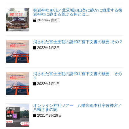
御岩神社＃01／北茨城の山奥に静かに鎮座する御
岩神社に静まる荒ぶる神とは…
2022年7月3日
消された富士王朝の謎#02 宮下文書の概要 その２
2022年1月2日
消された富士王朝の謎#01 宮下文書の概要 その
１
2022年1月1日
オンライン神社ツアー 八幡宮総本社宇佐神宮／
八幡さまの闇
2021年8月29日