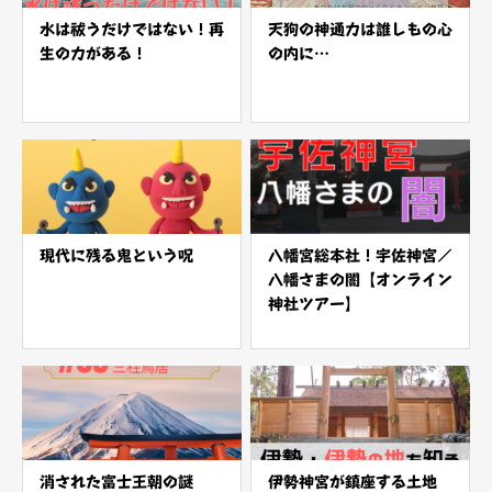
水は祓うだけではない！再
天狗の神通力は誰しもの心
生の力がある！
の内に…
現代に残る鬼という呪
八幡宮総本社！宇佐神宮／
八幡さまの闇【オンライン
神社ツアー】
消された富士王朝の謎
伊勢神宮が鎮座する土地