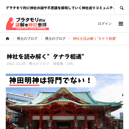
SEARCH
ブラタモリ的に神社の謎や不思議を解明していく神社巡りコミュニティ
ログイン
博士のブログ
博士のブログ
神社を読み解く”タナラ相通”
ホーム
神社を読み解く”タナラ相通”
2022.12.25
博士のブログ
閲覧数：195