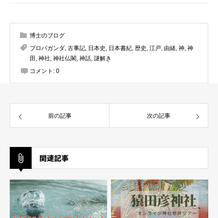
博士のブログ
プロパガンダ
,
古事記
,
日本史
,
日本書紀
,
歴史
,
江戸
,
由緒
,
神
,
神
田
,
神社
,
神社仏閣
,
神話
,
謎解き
コメント:
0
前の記事
次の記事
関連記事