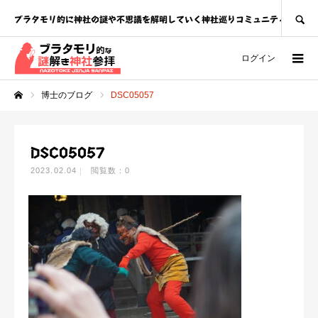
SEARCH
ブラタモリ的に神社の謎や不思議を解明していく神社巡りコミュニティ
ログイン
博士のブログ
DSC05057
ホーム
DSC05057
2023.02.04
閲覧数：0