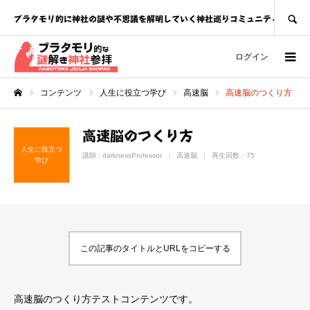
SEARCH
ブラタモリ的に神社の謎や不思議を解明していく神社巡りコミュニティ
ログイン
コンテンツ
人生に役立つ学び
高速脳
高速脳のつくり方
ホーム
高速脳のつくり方
人生に役立つ
講師 :
darknessProfessor
高速脳
再生回数：75
学び
この記事のタイトルとURLをコピーする
高速脳のつくり方テストコンテンツです。