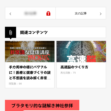
前の記事
次の記事
関連コンテンツ
手力男神の様にパワフル
高速脳のつくり方
に！医療と健康づくりの謎
再生回数：75
と不思議を読み解く非常識
な健康講座 BOCKIES版
閲覧数：98