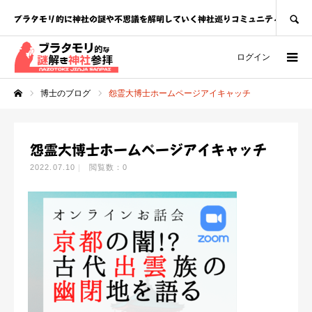
SEARCH
ブラタモリ的に神社の謎や不思議を解明していく神社巡りコミュニティ
ログイン
博士のブログ
怨霊大博士ホームページアイキャッチ
ホーム
怨霊大博士ホームページアイキャッチ
2022.07.10
閲覧数：0